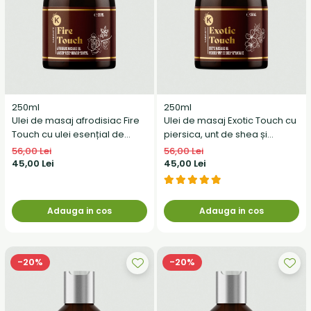
250ml
250ml
Ulei de masaj afrodisiac Fire
Ulei de masaj Exotic Touch cu
Touch cu ulei esențial de
piersica, unt de shea și
anason, trandafir, ghimbir și
vitamina E
56,00 Lei
56,00 Lei
lemn de santal.
45,00 Lei
45,00 Lei
Adauga in cos
Adauga in cos
-20%
-20%