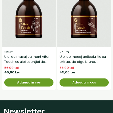
250ml
250ml
Ulei de masaj calmant After
Ulei de masaj anticelulitic cu
Touch cu ulei esențial de
extract de alge brune,
ienibahar, mușețel și roiniță
guarana, rozmarin, iederă și
56,00 Lei
56,00 Lei
portocală
45,00 Lei
45,00 Lei
Adauga in cos
Adauga in cos
Newsletter