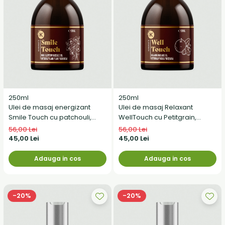
250ml
250ml
Ulei de masaj energizant
Ulei de masaj Relaxant
Smile Touch cu patchouli,
WellTouch cu Petitgrain,
ylang-ylang și mușcată
Neroli și Nucșoară
56,00 Lei
56,00 Lei
45,00 Lei
45,00 Lei
Adauga in cos
Adauga in cos
-20%
-20%