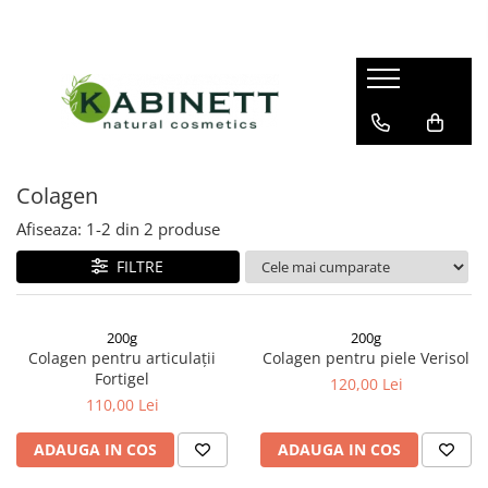
Îngrijire corp
Îngrijire față și decolteu
Makeup
Bomba hidratantă de baie
Cremă pentru față
Demachiant
Pastă de dinți
Cremă pentru ochi
Primer
Cremă pentru mâini
Ser pentru față
Colagen
Săpun lichid
Afiseaza:
1-
2
din
2
produse
Gel de duș
FILTRE
Scrub de corp
Loțiune de corp
200g
200g
Unt de corp
Colagen pentru articulații
Colagen pentru piele Verisol
Fortigel
120,00 Lei
Ulei de masaj
110,00 Lei
Spumă de baie
ADAUGA IN COS
ADAUGA IN COS
Sare de baie