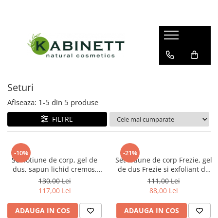
Îngrijire corp
Îngrijire față și decolteu
Makeup
Bomba hidratantă de baie
Cremă pentru față
Demachiant
Pastă de dinți
Cremă pentru ochi
Primer
Cremă pentru mâini
Ser pentru față
Seturi
Săpun lichid
Afiseaza:
1-
5
din
5
produse
Gel de duș
FILTRE
Scrub de corp
Loțiune de corp
-10%
-21%
Unt de corp
Set lotiune de corp, gel de
Set lotiune de corp Frezie, gel
dus, sapun lichid cremos,
de dus Frezie si exfoliant de
Ulei de masaj
sare de baie, spuma de baie
corp Frezie
130,00 Lei
111,00 Lei
Bubblegum
Spumă de baie
117,00 Lei
88,00 Lei
Sare de baie
ADAUGA IN COS
ADAUGA IN COS