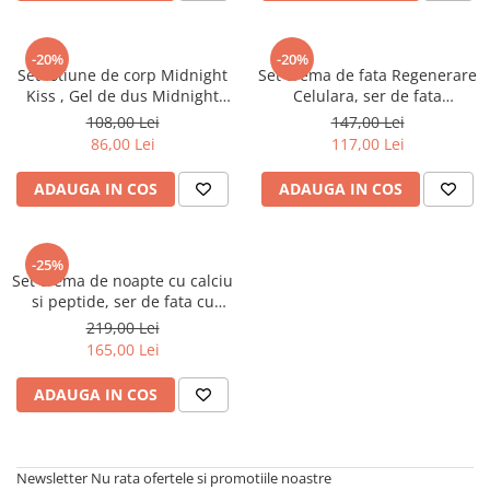
Colagen
-20%
-20%
Set lotiune de corp Midnight
Set crema de fata Regenerare
Kiss , Gel de dus Midnight
Celulara, ser de fata
Kiss si exfoliant de corp
Regenerare Celulara si apa
108,00 Lei
147,00 Lei
Midnight Kiss
micelara
86,00 Lei
117,00 Lei
ADAUGA IN COS
ADAUGA IN COS
-25%
Set crema de noapte cu calciu
si peptide, ser de fata cu
Vitamina C 12% si crema
219,00 Lei
pentru conturul ochilor
165,00 Lei
ADAUGA IN COS
Newsletter
Nu rata ofertele si promotiile noastre