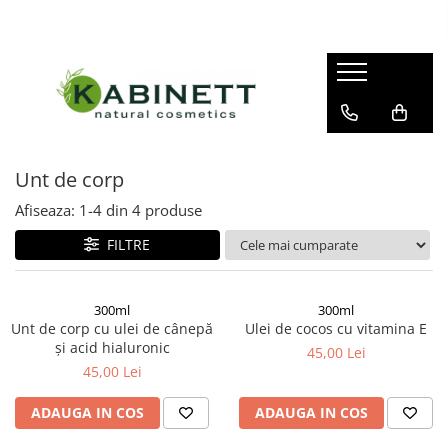
Îngrijire corp
Îngrijire față și decolteu
Makeup
Bomba hidratantă de baie
Cremă pentru față
Demachiant
Pastă de dinți
Cremă pentru ochi
Primer
Cremă pentru mâini
Ser pentru față
Unt de corp
Săpun lichid
Afiseaza:
1-
4
din
4
produse
Gel de duș
FILTRE
Scrub de corp
Loțiune de corp
300ml
300ml
Unt de corp
Unt de corp cu ulei de cânepă
Ulei de cocos cu vitamina E
și acid hialuronic
45,00 Lei
Ulei de masaj
45,00 Lei
Spumă de baie
ADAUGA IN COS
ADAUGA IN COS
Sare de baie