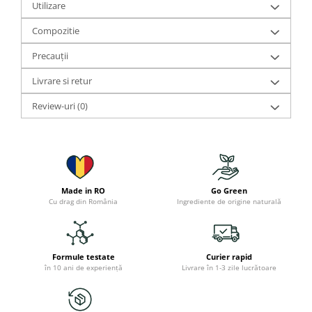
Utilizare
Compozitie
Precauții
Livrare si retur
Review-uri
(0)
Made in RO
Go Green
Cu drag din România
Ingrediente de origine naturală
Formule testate
Curier rapid
în 10 ani de experiență
Livrare în 1-3 zile lucrătoare