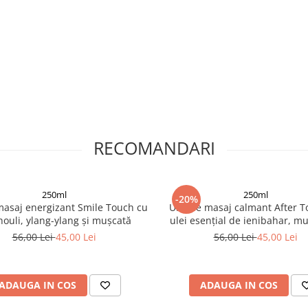
RECOMANDARI
250ml
250ml
-20%
masaj energizant Smile Touch cu
Ulei de masaj calmant After 
houli, ylang-ylang și mușcată
ulei esențial de ienibahar, mu
roiniță
56,00 Lei
45,00 Lei
56,00 Lei
45,00 Lei
ADAUGA IN COS
ADAUGA IN COS