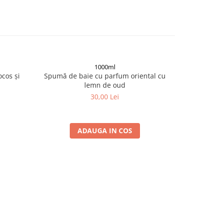
1000ml
cos și
Spumă de baie cu parfum oriental cu
Spumă de
lemn de oud
30,00 Lei
ADAUGA IN COS