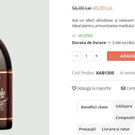
56,00 Lei
45,00 Lei
Are un efect afrodisiac și relaxant
Ideal pentru armonizarea mediului 
IN STOC
Durata de livrare:
1- 3 zile lucrăt
ADAUG
Cod Produs:
KAB1305
Ai nevoi
Adauga la Favorite
Cere 
Utilizare
Beneficii cheie
Compoziti
Precauții
Livrare si retur