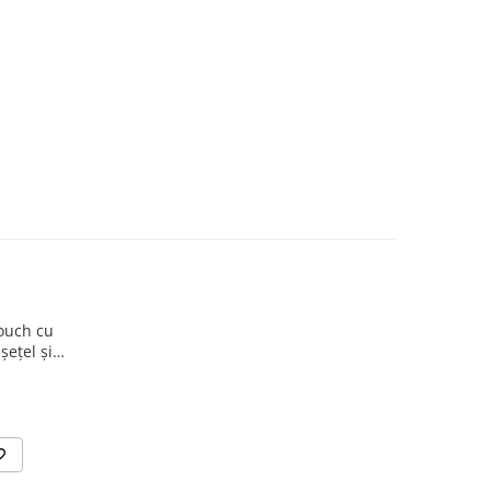
Touch cu
șețel și