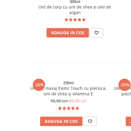
300ml
Unt de corp cu unt de shea și ulei de
argan
ADAUGA IN COS
250ml
-20%
-20%
Ulei de masaj Exotic Touch cu piersica,
Ulei de 
unt de shea și vitamina E
patc
56,00 Lei
45,00 Lei
ADAUGA IN COS