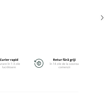
Curier rapid
Retur fără griji
vrare în 1-3 zile
în 14 zile de la sosirea
lucrătoare
comenzii