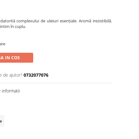
 datorită complexului de uleiuri esențiale. Aromă irezistibilă.
intim în cuplu.
oare
A IN COS
e de ajutor?
0732077076
informatii
e