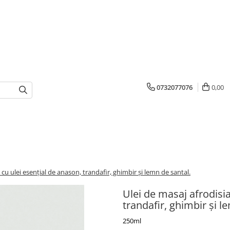
0732077076
0,00
 cu ulei esențial de anason, trandafir, ghimbir și lemn de santal.
Ulei de masaj afrodisia
trandafir, ghimbir și l
250ml