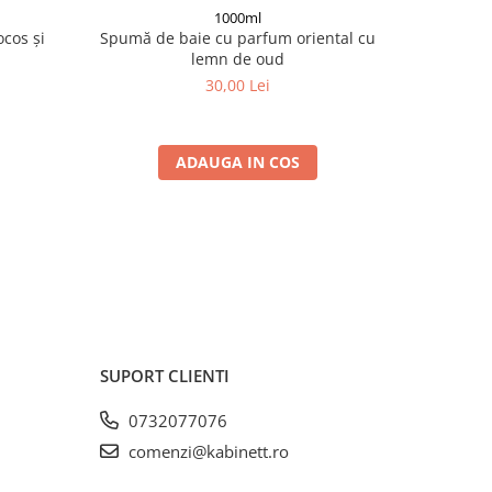
1000ml
cos și
Spumă de baie cu parfum oriental cu
Spumă de
lemn de oud
30,00 Lei
ADAUGA IN COS
SUPORT CLIENTI
0732077076
comenzi@kabinett.ro