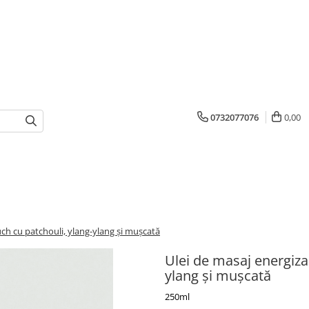
0732077076
0,00
ch cu patchouli, ylang-ylang și mușcată
Ulei de masaj energiza
ylang și mușcată
250ml