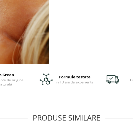
o Green
Formule testate
ente de origine
Li
în 10 ani de experiență
aturală
PRODUSE SIMILARE