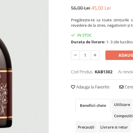
56,00 Lei
45,00 Lei
Pregătește-te ca toate simțurile s
revedere de la stres, negativism și 
IN STOC
Durata de livrare:
1- 3 zile lucrăt
ADAUG
Cod Produs:
KAB1302
Ai nevoi
Adauga la Favorite
Cere 
Utilizare
Beneficii cheie
Compoziti
Precauții
Livrare si retur