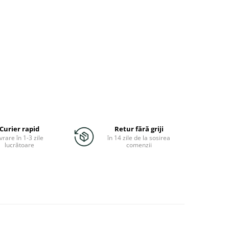
Curier rapid
Retur fără griji
vrare în 1-3 zile
în 14 zile de la sosirea
lucrătoare
comenzii