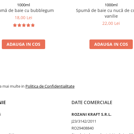
1000ml
1000ml
umă de baie cu bubblegum
Spumă de baie cu nucă de co
vanilie
18,00 Lei
22,00 Lei
ADAUGA IN COS
ADAUGA IN COS
la mai multe in
Politica de Confidentialitate
IE
DATE COMERCIALE
i
ROZANI KRAFT S.R.L.
J23/3142/2011
RO29408840