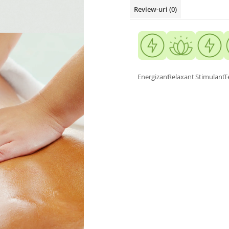
Review-uri
(0)
Energizant
Relaxant
Stimulant
T