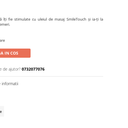
ă îți fie stimulate cu uleiul de masaj SmileTouch și ia-ți la
temeri.
oare
A IN COS
e de ajutor?
0732077076
informatii
e