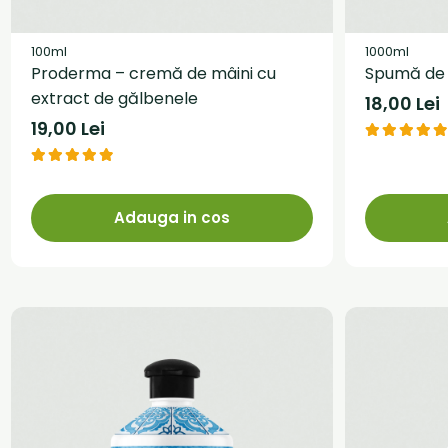
100ml
1000ml
Proderma – cremă de mâini cu
Spumă de 
extract de gălbenele
18,00 Lei
19,00 Lei
Adauga in cos