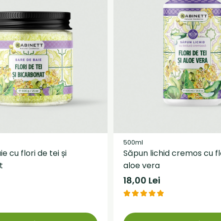
500ml
e cu flori de tei și
Săpun lichid cremos cu flo
t
aloe vera
18,00 Lei