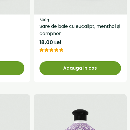
600g
Sare de baie cu eucalipt, menthol și
camphor
18,00 Lei
s
Adauga in cos