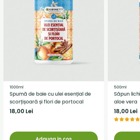
1000ml
500ml
Spumă de baie cu ulei esențial de
Săpun lich
scorțișoară și flori de portocal
aloe vera
18,00 Lei
18,00 Lei
Adauga in cos