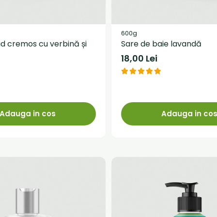
600g
id cremos cu verbină și
Sare de baie lavandă
18,00 Lei
Adauga in cos
Adauga in co