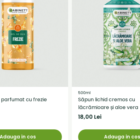
500ml
 parfumat cu frezie
Săpun lichid cremos cu
lăcrămioare și aloe vera
18,00 Lei
Adauga in cos
Adauga in co