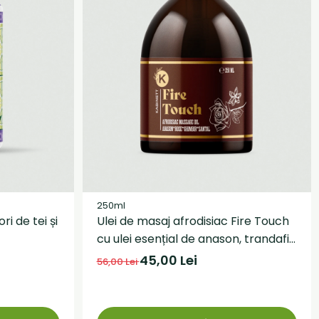
250ml
ri de tei și
Ulei de masaj afrodisiac Fire Touch
cu ulei esențial de anason, trandafir,
ghimbir și lemn de santal.
45,00 Lei
56,00 Lei