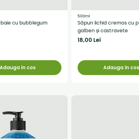
500ml
baie cu bubblegum
Săpun lichid cremos cu 
galben și castravete
18,00 Lei
Adauga in cos
Adauga in co