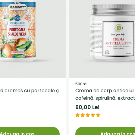
500ml
id cremos cu portocale și
Cremă de corp anticeluli
cafeină, spirulină, extrac
scorțișoară, iederă și gu
90,00 Lei
Adauga in cos
Adauga in co