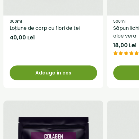
300ml
500ml
Loțiune de corp cu flori de tei
Săpun lich
aloe vera
40,00 Lei
18,00 Lei
Adauga in cos