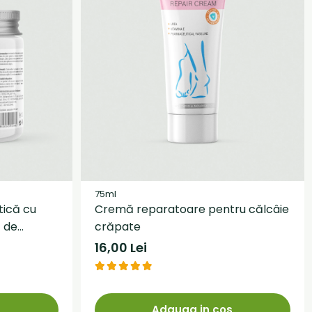
75ml
tică cu
Cremă reparatoare pentru călcâie
t de
crăpate
arana
16,00 Lei
s
Adauga in cos