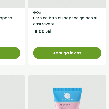
600g
pepene
Sare de baie cu pepene galben și
castravete
18,00 Lei
s
Adauga in cos