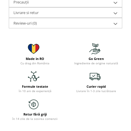
Precauții
Livrare si retur
Review-uri
(0)
Made in RO
Go Green
Cu drag din România
Ingrediente de origine naturală
Formule testate
Curier rapid
în 10 ani de experiență
Livrare în 1-3 zile lucrătoare
Retur fără griji
în 14 zile de la sosirea comenzii