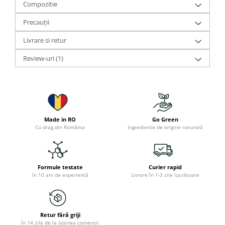
Compozitie
Precauții
Livrare si retur
Review-uri
(1)
Made in RO
Go Green
Cu drag din România
Ingrediente de origine naturală
Formule testate
Curier rapid
în 10 ani de experiență
Livrare în 1-3 zile lucrătoare
Retur fără griji
în 14 zile de la sosirea comenzii